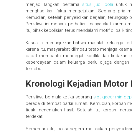
menjadi langkah pertama
situs judi bola
untuk me
menghadirkan fakta mengejutkan. Seorang pria me
Kemudian, setelah penyelidikan berjalan, terungkap 
Peristiwa ini menarik perhatian masyarakat karena 
itu, pihak kepolisian terus mendalami motif di balik ti
Kasus ini menunjukkan bahwa masalah keluarga ter
karena itu, masyarakat diimbau tetap menjaga keaman
dapat membantu mencegah konflik dan tindakan me
kepercayaan dalam keluarga perlu dijaga dengan bi
tersebut.
Kronologi Kejadian Motor
Peristiwa bermula ketika seorang
slot gacor min dep
berada di tempat parkir rumah. Kemudian, korban me
tidak menemukan hasil. Setelah itu, korban mera
terdekat.
Sementara itu, polisi segera melakukan penyelidik