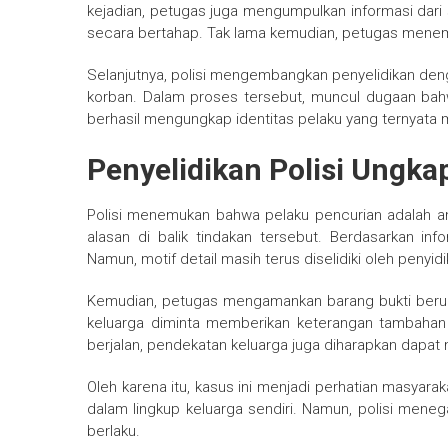
kejadian, petugas juga mengumpulkan informasi dari s
secara bertahap. Tak lama kemudian, petugas menem
Selanjutnya, polisi mengembangkan penyelidikan de
korban. Dalam proses tersebut, muncul dugaan bahw
berhasil mengungkap identitas pelaku yang ternyata 
Penyelidikan Polisi Ungk
Polisi menemukan bahwa pelaku pencurian adalah anak
alasan di balik tindakan tersebut. Berdasarkan in
Namun, motif detail masih terus diselidiki oleh penyidi
Kemudian, petugas mengamankan barang bukti berupa
keluarga diminta memberikan keterangan tambahan 
berjalan, pendekatan keluarga juga diharapkan dapat 
Oleh karena itu, kasus ini menjadi perhatian masyara
dalam lingkup keluarga sendiri. Namun, polisi mene
berlaku.