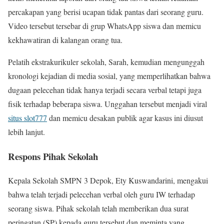
percakapan yang berisi ucapan tidak pantas dari seorang guru.
Video tersebut tersebar di grup WhatsApp siswa dan memicu
kekhawatiran di kalangan orang tua.
Pelatih ekstrakurikuler sekolah, Sarah, kemudian mengunggah
kronologi kejadian di media sosial, yang memperlihatkan bahwa
dugaan pelecehan tidak hanya terjadi secara verbal tetapi juga
fisik terhadap beberapa siswa. Unggahan tersebut menjadi viral
situs slot777
dan memicu desakan publik agar kasus ini diusut
lebih lanjut.
Respons Pihak Sekolah
Kepala Sekolah SMPN 3 Depok, Ety Kuswandarini, mengakui
bahwa telah terjadi pelecehan verbal oleh guru IW terhadap
seorang siswa. Pihak sekolah telah memberikan dua surat
peringatan (SP) kepada guru tersebut dan meminta yang