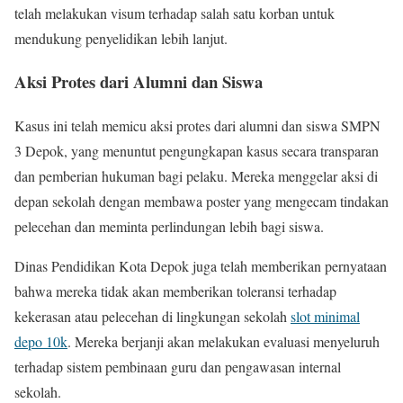
telah melakukan visum terhadap salah satu korban untuk
mendukung penyelidikan lebih lanjut.
Aksi Protes dari Alumni dan Siswa
Kasus ini telah memicu aksi protes dari alumni dan siswa SMPN
3 Depok, yang menuntut pengungkapan kasus secara transparan
dan pemberian hukuman bagi pelaku. Mereka menggelar aksi di
depan sekolah dengan membawa poster yang mengecam tindakan
pelecehan dan meminta perlindungan lebih bagi siswa.
Dinas Pendidikan Kota Depok juga telah memberikan pernyataan
bahwa mereka tidak akan memberikan toleransi terhadap
kekerasan atau pelecehan di lingkungan sekolah
slot minimal
depo 10k
. Mereka berjanji akan melakukan evaluasi menyeluruh
terhadap sistem pembinaan guru dan pengawasan internal
sekolah.