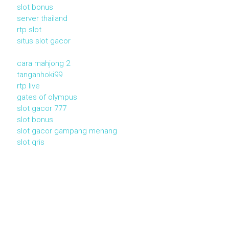
slot bonus
server thailand
rtp slot
situs slot gacor
cara mahjong 2
tanganhoki99
rtp live
gates of olympus
slot gacor 777
slot bonus
slot gacor gampang menang
slot qris