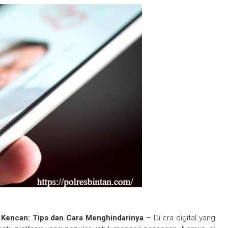
Kencan: Tips dan Cara Menghindarinya
– Di era digital yang