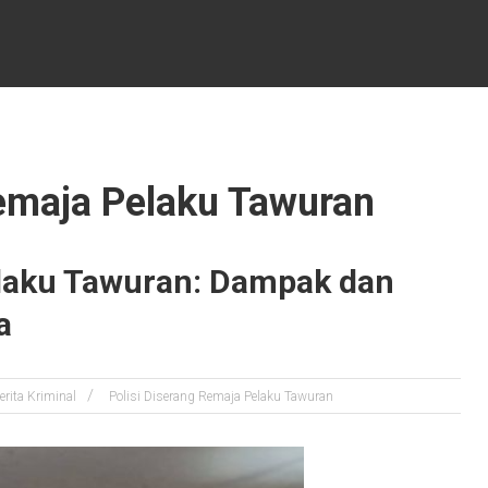
U
Remaja Pelaku Tawuran
elaku Tawuran: Dampak dan
a
erita Kriminal
Polisi Diserang Remaja Pelaku Tawuran