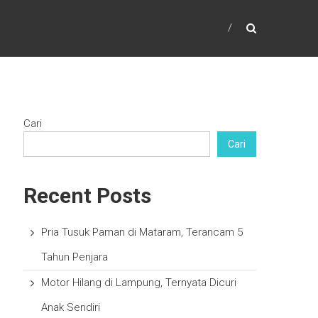
Cari
Cari
Recent Posts
Pria Tusuk Paman di Mataram, Terancam 5
Tahun Penjara
Motor Hilang di Lampung, Ternyata Dicuri
Anak Sendiri