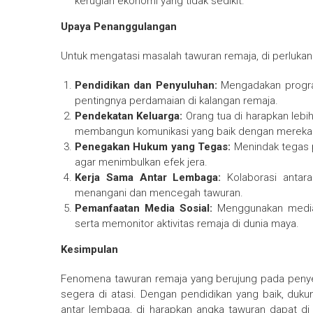
kerugian ekonomi yang tidak sedikit.
Upaya Penanggulangan
Untuk mengatasi masalah tawuran remaja, di perlukan 
Pendidikan dan Penyuluhan:
Mengadakan progra
pentingnya perdamaian di kalangan remaja.
Pendekatan Keluarga:
Orang tua di harapkan lebi
membangun komunikasi yang baik dengan mereka
Penegakan Hukum yang Tegas:
Menindak tegas 
agar menimbulkan efek jera.
Kerja Sama Antar Lembaga:
Kolaborasi antara
menangani dan mencegah tawuran.
Pemanfaatan Media Sosial:
Menggunakan media 
serta memonitor aktivitas remaja di dunia maya.
Kesimpulan
Fenomena tawuran remaja yang berujung pada penye
segera di atasi. Dengan pendidikan yang baik, duk
antar lembaga, di harapkan angka tawuran dapat di 