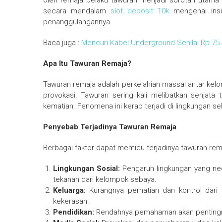
oleh remaja pelaku tawuran menjadi sorotan utama 
secara mendalam
slot deposit 10k
mengenai insi
penanggulangannya.
Baca juga :
Mencuri Kabel Underground Senilai Rp 75
Apa Itu Tawuran Remaja?
Tawuran remaja adalah perkelahian massal antar kelo
provokasi. Tawuran sering kali melibatkan senjata
kematian. Fenomena ini kerap terjadi di lingkungan se
Penyebab Terjadinya Tawuran Remaja
Berbagai faktor dapat memicu terjadinya tawuran remaj
Lingkungan Sosial:
Pengaruh lingkungan yang ne
tekanan dari kelompok sebaya.
Keluarga:
Kurangnya perhatian dan kontrol dari 
kekerasan.
Pendidikan:
Rendahnya pemahaman akan pentingnya 