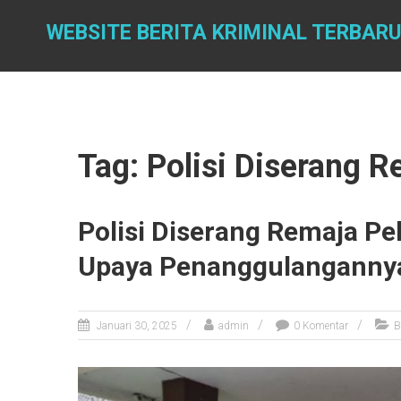
Skip
to
WEBSITE BERITA KRIMINAL TERBAR
content
Tag: Polisi Diserang 
Polisi Diserang Remaja P
Upaya Penanggulanganny
Januari 30, 2025
admin
0 Komentar
B